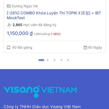
Dương Ngọc Hà
[-28%] COMBO Khóa Luyện Thi TOPIK II [E형] + IBT
MockTest
2,865
Học viên đã đăng ký
1,150,000 ₫
1,597,222 ₫
(-28%)
40 Bài giảng
90 Ngày
Công ty TNHH Giáo dục Visang Việt Nam