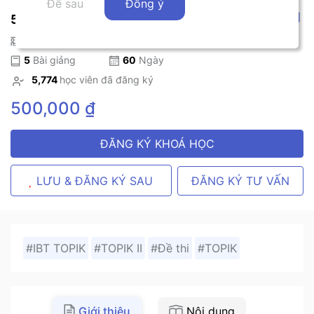
Để sau
Đồng ý
5
2
-
Đánh giá
Visang Việt Nam
,
5
Bài giảng
60
Ngày
5,774
học viên đã đăng ký
500,000 ₫
ĐĂNG KÝ KHOÁ HỌC
ĐĂNG KÝ TƯ VẤN
LƯU & ĐĂNG KÝ SAU
#IBT TOPIK
#TOPIK II
#Đề thi
#TOPIK
Giới thiệu
Nội dung