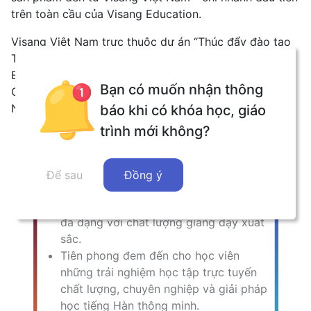
trên toàn cầu của Visang Education.
Visang Việt Nam trực thuộc dự án “Thúc đẩy đào tạo
Tiếng Hàn trực tuyến tại Việt Nam” do Visang
Education hợp tác cùng KOICA - Cơ quan Hợp tác
Bạn có muốn nhận thông
Quốc tế Hàn Quốc, nhằm mục đích giúp học viên Việt
Nam học Tiếng Hàn online một cách mới mẻ.
báo khi có khóa học, giáo
trình mới không?
Tầm nhìn
Để sau
Đồng ý
Thúc đẩy sự phát triển Tiếng Hàn tại
Việt Nam qua các khóa học Tiếng Hàn
đa dạng với chất lượng giảng dạy xuất
sắc.
Tiên phong đem đến cho học viên
những trải nghiệm học tập trực tuyến
chất lượng, chuyên nghiệp và giải pháp
học tiếng Hàn thông minh.