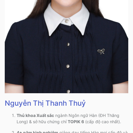
Nguyễn Thị Thanh Thuỷ
Thủ khoa Xuất sắc
ngành Ngôn ngữ Hàn (ĐH Thăng
Long) & sở hữu chứng chỉ
TOPIK 6
(cấp độ cao nhất)
.
4+ năm kinh nghiệm
giảng dạy tiếng Hàn mọi cấp độ và