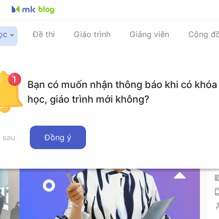
ọc
Đề thi
Giáo trình
Giảng viên
Cộng đ
k Livestream 2023.05 Cuộc sống văn phòng Hàn Quốc có gì vui?
Bạn có muốn nhận thông báo khi có khóa
học, giáo trình mới không?
 sau
Đồng ý