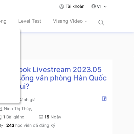
Tài khoản
VI
ồng
Level Test
Visang Video
Facebook Livestream 2023.05
Cuộc sống văn phòng Hàn Quốc
có gì vui?
0
0
-
Đánh giá
Ninh Thị Thúy
,
1
Bài giảng
15
Ngày
243
học viên đã đăng ký