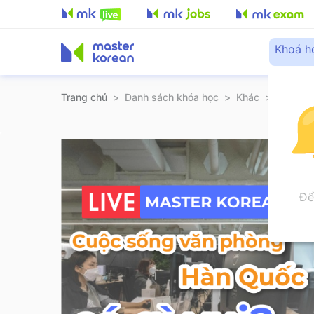
Khoá h
Trang chủ
>
Danh sách khóa học
>
Khác
>
Faceboo
Để