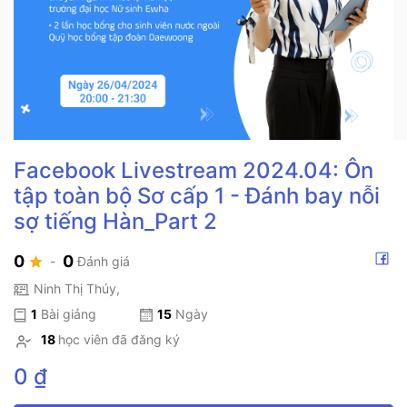
Facebook Livestream 2024.04: Ôn
tập toàn bộ Sơ cấp 1 - Đánh bay nỗi
sợ tiếng Hàn_Part 2
0
0
-
Đánh giá
Ninh Thị Thúy
,
1
Bài giảng
15
Ngày
18
học viên đã đăng ký
0 ₫