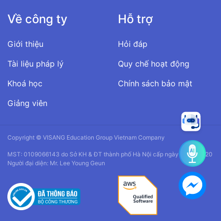
Về công ty
Hỗ trợ
Giới thiệu
Hỏi đáp
Tài liệu pháp lý
Quy chế hoạt động
Khoá học
Chính sách bảo mật
Giảng viên
Copyright © VISANG Education Group Vietnam Company
MST: 0109066143 do Sở KH & ĐT thành phố Hà Nội cấp ngày 14/01/2020
Người đại diện: Mr. Lee Young Geun