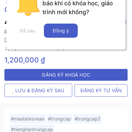
Tiếng Hàn Trung Cấp 2 (80 Bài
báo khi có khóa học, giáo
Giảng)
trình mới không?
4.7
7
-
Đánh giá
Để sau
Đồng ý
Kim Mi Sook
,
80
Bài giảng
180
Ngày
1,405
học viên đã đăng ký
1,200,000 ₫
ĐĂNG KÝ KHOÁ HỌC
ĐĂNG KÝ TƯ VẤN
LƯU & ĐĂNG KÝ SAU
#masterkorean
#trungcap
#trungcap2
#tienghantrungcap