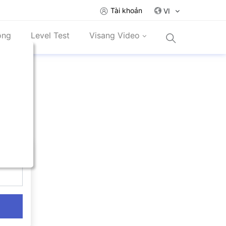
Tài khoản
VI
ồng
Level Test
Visang Video