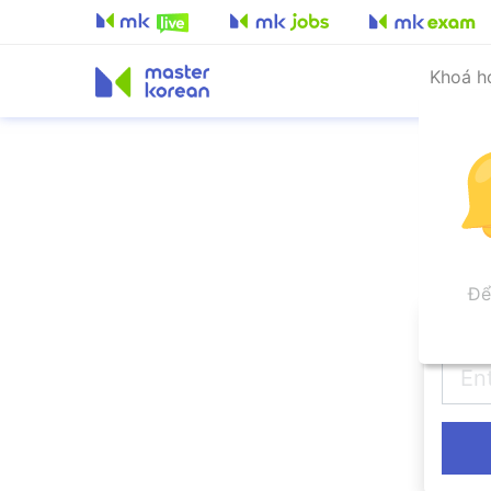
Khoá h
Để
Tên đ