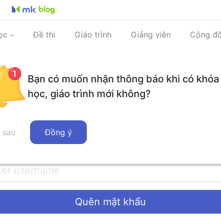
ọc
Đề thi
Giáo trình
Giảng viên
Cộng đ
Bạn có muốn nhận thông báo khi có khóa
học, giáo trình mới không?
 sau
Đồng ý
ăng nhập
Quên mật khẩu