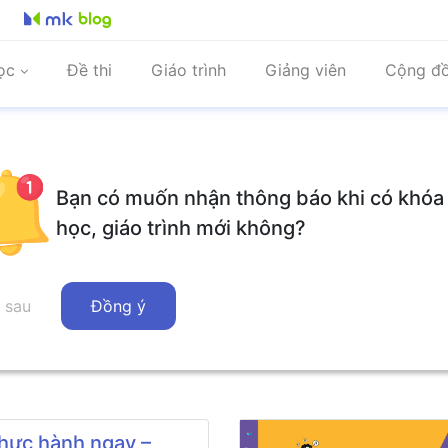
ọc
Đề thi
Giáo trình
Giảng viên
Cộng đ
Bạn có muốn nhận thông báo khi có khóa
học, giáo trình mới không?
iếng Hàn Visang
#Đề thi
 sau
Đồng ý
hực hành ngay –