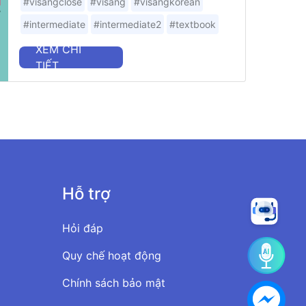
#visangclose
#visang
#visangkorean
#intermediate
#intermediate2
#textbook
XEM CHI
TIẾT
Hỗ trợ
Hỏi đáp
Quy chế hoạt động
Chính sách bảo mật