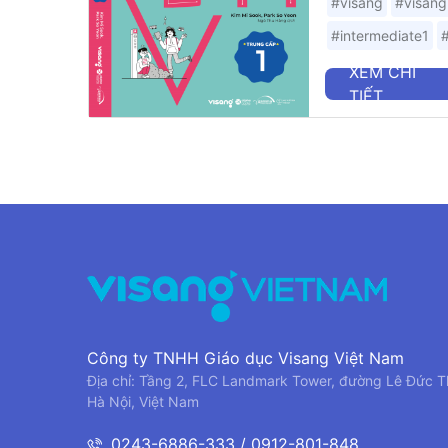
#visang
#visang
#intermediate1
XEM CHI
TIẾT
Công ty TNHH Giáo dục Visang Việt Nam
Địa chỉ: Tầng 2, FLC Landmark Tower, đường Lê Đức T
Hà Nội, Việt Nam
0243-6886-333 / 0912-801-848