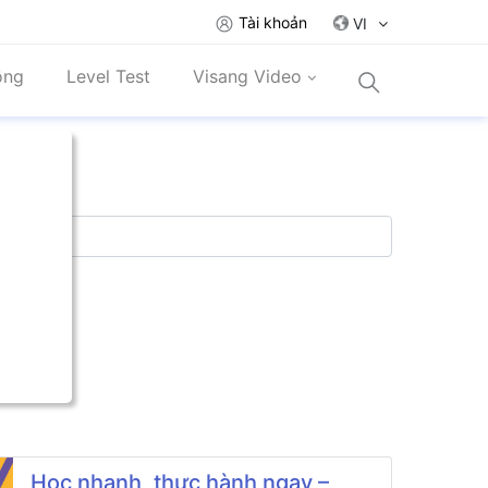
Tài khoản
VI
ồng
Level Test
Visang Video
Học nhanh, thực hành ngay –