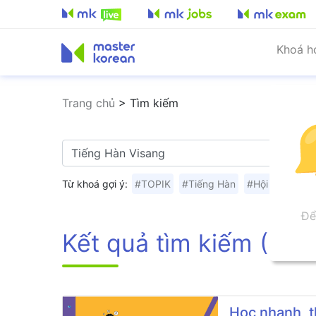
Khoá h
Trang chủ
>
Tìm kiếm
Từ khoá gợi ý:
#TOPIK
#Tiếng Hàn
#Hội thoại
#T
Để
Kết quả tìm kiếm (4)
Học nhanh, t