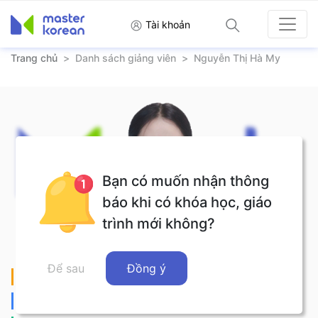
Tài khoản
Trang chủ
>
Danh sách giảng viên
>
Nguyễn Thị Hà My
Bạn có muốn nhận thông
báo khi có khóa học, giáo
trình mới không?
Để sau
Đồng ý
Chứng chỉ
: TOPIK 6
Lớp đảm nhiệm
: TOPIK, Cao Cấp, Trung Cấp, Sơ Cấp